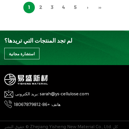
1
2
3
4
5
›
››
لم تجد المنتجات التي تريدها؟
استشارة مجانية
بريد الكترونى: sarah@ys-cellulose.com
هاتف: +86-18067879812
حقوق النشر © Zhejiang Yisheng New Material Co., Ltd. كل